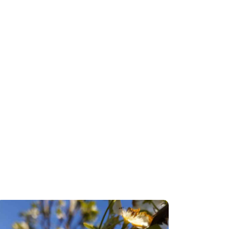
Arbres et
arbustes