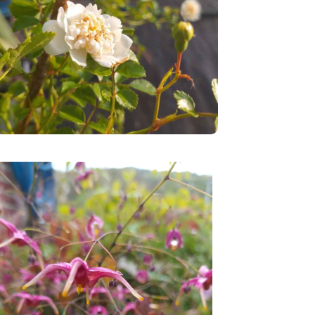
Vivac
es