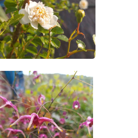
Vivac
es