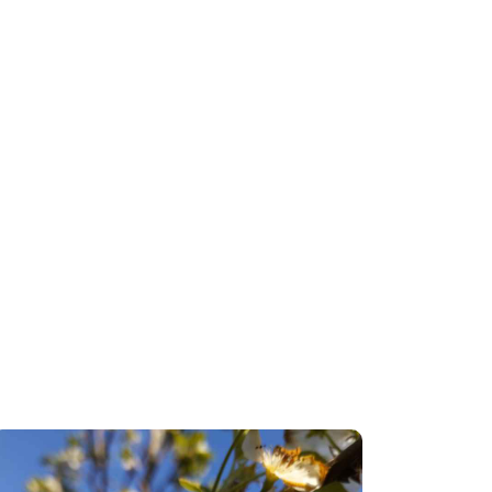
Arbres et
arbustes