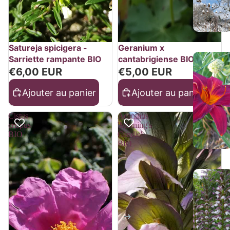
Satureja spicigera -
Geranium x
Sarriette rampante BIO
cantabrigiense BIO
€6,00 EUR
€5,00 EUR
Ajouter au panier
Ajouter au panier
Cistus
Acanthus
crispus
'Morning's
BIO
Candle'
BIO