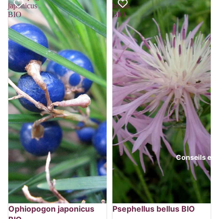
japonicus
bellus
BIO
BIO
Conseils et 
Épuisé
Ophiopogon japonicus
Psephellus bellus BIO