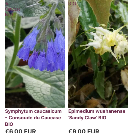
du
BIO
Caucase
BIO
Épuisé
Symphytum caucasicum
Epimedium wushanense
- Consoude du Caucase
'Sandy Claw' BIO
BIO
€6,00 EUR
€9,00 EUR