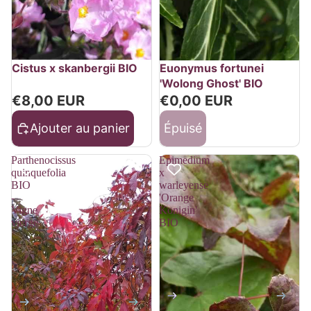
Épuisé
Cistus x skanbergii BIO
Euonymus fortunei
'Wolong Ghost' BIO
€8,00 EUR
€0,00 EUR
Ajouter au panier
Épuisé
Parthenocissus
Epimedium
quinquefolia
x
BIO
warleyense
-
'Orange
Vigne
Konigin'
vierge
BIO