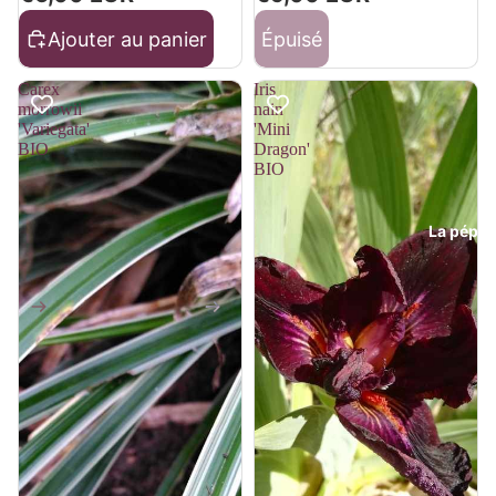
Ajouter au panier
Épuisé
Carex
Iris
morrowii
nain
'Variegata'
'Mini
BIO
Dragon'
BIO
La pépini