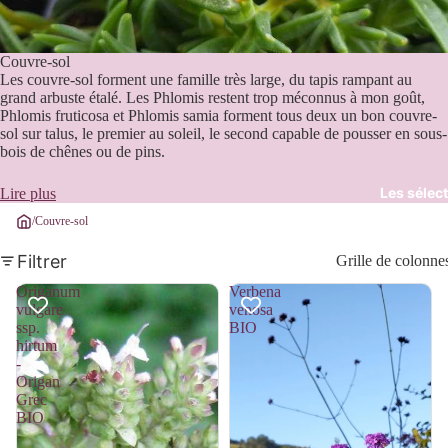
Couvre-sol
Les couvre-sol forment une famille très large, du tapis rampant au
grand arbuste étalé. Les Phlomis restent trop méconnus à mon goût,
Phlomis fruticosa et Phlomis samia forment tous deux un bon couvre-
sol sur talus, le premier au soleil, le second capable de pousser en sous-
bois de chênes ou de pins.
Les sélect
Lire plus
/
Couvre-sol
Filtrer
Grille de colonne
Origanum
Verbena
vulgare
venosa
ssp.
BIO
hirtum
-
Origan
Grec
BIO