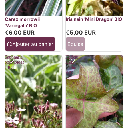
Épuisé
Carex morrowii
Iris nain 'Mini Dragon' BIO
'Variegata' BIO
€6,00 EUR
€5,00 EUR
Ajouter au panier
Épuisé
Saponaria
Hedera
ocymoïdes
Helix
BIO
'Colin'
BIO
-
Lierre