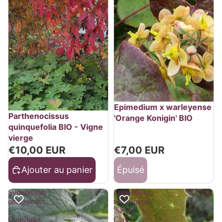
Épuisé
Epimedium x warleyense
Parthenocissus
'Orange Konigin' BIO
quinquefolia BIO - Vigne
vierge
€10,00 EUR
€7,00 EUR
Ajouter au panier
Épuisé
Symphytum
Epimedium
caucasicum
wushanense
-
'Sandy
Consoude
Claw'