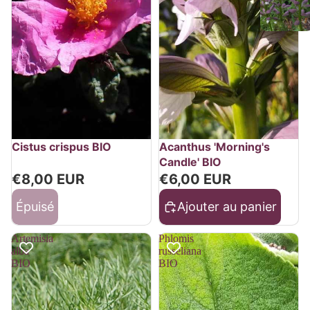
Épuisé
Cistus crispus BIO
Acanthus 'Morning's
Candle' BIO
€8,00 EUR
€6,00 EUR
Épuisé
Ajouter au panier
Artemisia
Phlomis
alba
russeliana
BIO
BIO