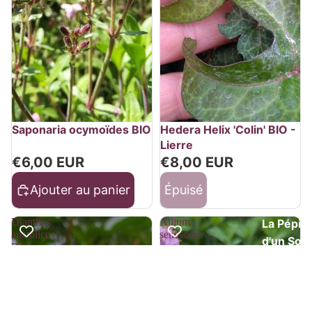
Épuisé
Saponaria ocymoïdes BIO
Hedera Helix 'Colin' BIO -
Lierre
€6,00 EUR
€8,00 EUR
Ajouter au panier
Épuisé
Dianthus
Allium
La Pépin
anatolicus
senescens
d'un Son
BIO
ssp.
glaucum
Engagem
BIO
et pratiq
écologiq