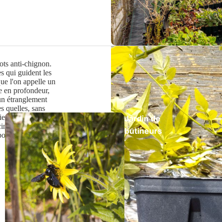
Vivac
es
ots anti-chignon.
es qui guident les
que l'on appelle un
ge en profondeur,
 un étranglement
es quelles, sans
 mieux au sec dès
Jardin de
cinaire. Sur
butineurs
pot anti-chignon.