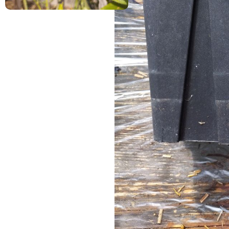
Résistantes à la
→ Toutes les
sécheresse
plantes
Petits
fruits