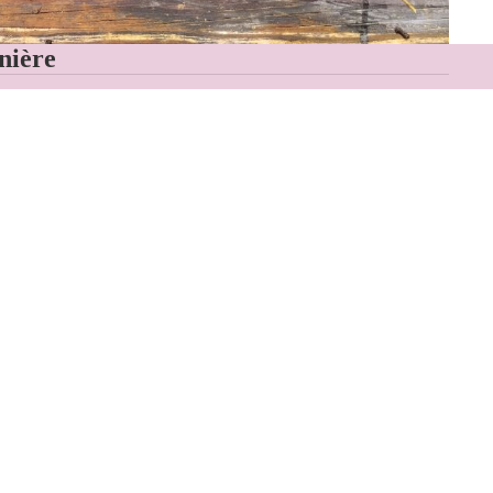
inière
Politique de confidentialité
Coordonnées
Politique de remboursement
nformations
Conditions d’utilisation
ontact
Politique d’expédition
fos pratiques
Mentions légales
nditions générales de vente
Conditions générales de vente