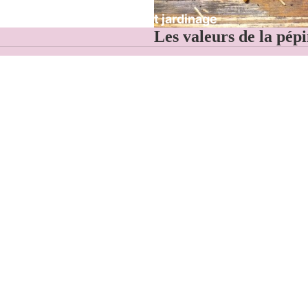
Conseils et jardinage
Les valeurs de la pép
Agriculture paysanne
Biodiversité
Locale
Pour les
oiseaux
Artisanale
Qualité et diversité
Éthique
La pépinière
I
La pépinière d'un Songe
C
Engagements et pratiques écologiques
In
Ethnobotaniques
et culinaires
Carte cadeau
Co