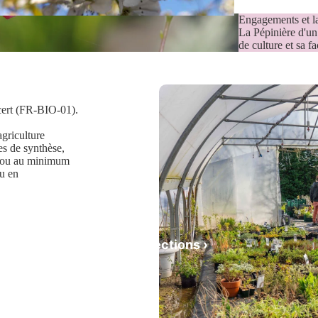
Engagements et l
La Pépinière d'un
de culture et sa 
ocert (FR-BIO-01).
Grimpant
es
agriculture
es de synthèse,
B ou au minimum
ou en
Les sélections ›