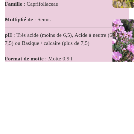
Famille
: Caprifoliaceae
Multiplié de
: Semis
pH
: Très acide (moins de 6,5), Acide à neutre (6,5 à
7,5) ou Basique / calcaire (plus de 7,5)
Format de motte
: Motte 0.9 l
Élevé en pot anti-chignon
: Oui
€6,00
Certification bio
: Oui (FR-BIO-01)
Description
Description
Indispensable valériane des jardins !