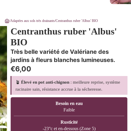
/
Adaptées aux sols très drainants
/
Centranthus ruber 'Albus' BIO
Centranthus ruber 'Albus'
BIO
Très belle variété de Valériane des
jardins à fleurs blanches lumineuses.
€6,00
🪴
Élevé en pot anti-chignon
: meilleure reprise, système
racinaire sain, résistance accrue à la sécheresse.
Besoin en eau
Faible
Rusticité
-23°c et en-dessous (Zone 5)