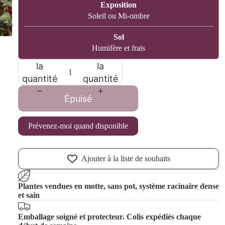
Exposition
Soleil ou Mi-ombre
Sol
Humifère et frais
Diminuer
Augmenter
la
la
quantité
quantité
Les sélect
Épuisé
Prévenez-moi quand disponible
Ajouter à la liste de souhaits
Plantes vendues en motte, sans pot, système racinaire dense
et sain
Emballage soigné et protecteur. Colis expédiés chaque