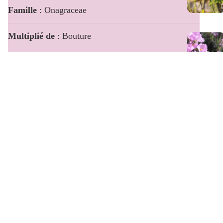
Famille
: Onagraceae
Multiplié de
: Bouture
pH
: Acide à neutre (6,5 à 7,5)
Certification bio
: Oui (FR-BIO-01)
Description
Le Fuchsia 'Ville de Rocquencourt'
c'est LE fuchsia que je
conseille à ceux qui pensent que les fuchsias ne sont pas pour
eux. Superbe feuillage argenté, très florifère, et une résistance à la
sécheresse et au soleil étonnante pour un fuchsia. Au jardin de la
pépinière je ne lui donne en général qu'un ou deux arrosoirs lors
des étés très secs (en terre argilo-limoneuse profonde).
Rustique jusqu'à -15°c aux racines une fois bien installé.
Hauteur : 0,8 à 1,20 m
Ses fruits sont sucrés